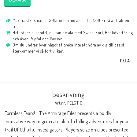
Max fraktkostnad är 50kr och handlar du för 1500kr så är frakten
fri.
Helt säker e-handel, du kan betala med Swish, Kort, Banköverföring
och även PayPal och Payson.
Om du undrar över något så tveka inte att höra av dig till oss så
återkommer vi så fort vi kan.
DELA
Beskrivning
Art.nr: PELGT10
Formless Fears!    The Armitage Files presents a boldly 
innovative way to generate blood-chilling adventures for your 
Trail Of Cthulhu investigators. Players seize on clues presented 