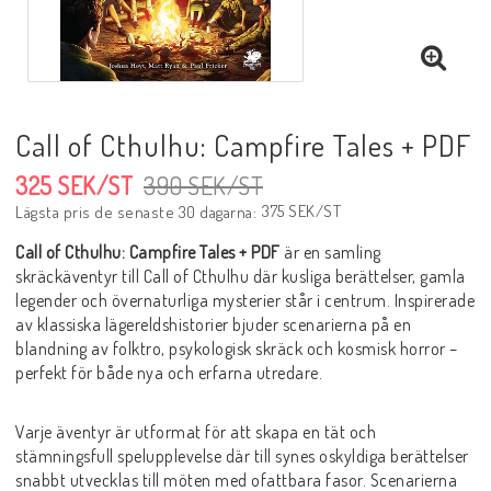
Call of Cthulhu: Campfire Tales + PDF
325 SEK/ST
390 SEK/ST
375 SEK/ST
Lägsta pris de senaste 30 dagarna
Call of Cthulhu: Campfire Tales + PDF
är en samling
skräckäventyr till
Call of Cthulhu
där kusliga berättelser, gamla
legender och övernaturliga mysterier står i centrum. Inspirerade
av klassiska lägereldshistorier bjuder scenarierna på en
blandning av folktro, psykologisk skräck och kosmisk horror –
perfekt för både nya och erfarna utredare.
Varje äventyr är utformat för att skapa en tät och
stämningsfull spelupplevelse där till synes oskyldiga berättelser
snabbt utvecklas till möten med ofattbara fasor. Scenarierna