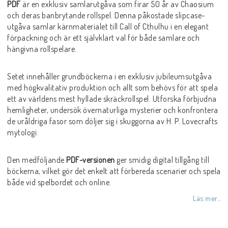
PDF
är en exklusiv samlarutgåva som firar 50 år av
Chaosium
och deras banbrytande rollspel. Denna påkostade slipcase-
utgåva samlar kärnmaterialet till
Call of Cthulhu
i en elegant
förpackning och är ett självklart val för både samlare och
hängivna rollspelare.
Setet innehåller grundböckerna i en exklusiv jubileumsutgåva
med högkvalitativ produktion och allt som behövs för att spela
ett av världens mest hyllade skräckrollspel. Utforska förbjudna
hemligheter, undersök övernaturliga mysterier och konfrontera
de uråldriga fasor som döljer sig i skuggorna av
H. P. Lovecraft
s
mytologi.
Den medföljande
PDF-versionen
ger smidig digital tillgång till
böckerna, vilket gör det enkelt att förbereda scenarier och spela
både vid spelbordet och online.
Läs mer...