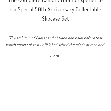
The Complete Call of Cthulhu Experience
in a Special 50th Anniversary Collectable 
Slipcase Set
“The ambition of Caesar and of Napoleon pales before that 
which could not rest until it had seized the minds of men and 
controlled even their unborn thoughts,”
VISA MER
— Robert W. Chambers, The King In Yellow (1895)
What's Inside
The 
Keeper Rulebook
, 
Investigator Handbook
, and 
Keeper 