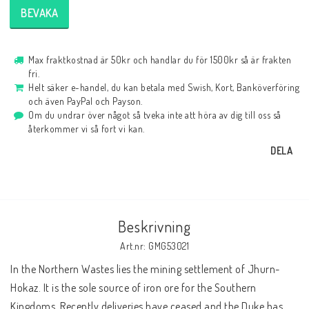
BEVAKA
Max fraktkostnad är 50kr och handlar du för 1500kr så är frakten
fri.
Helt säker e-handel, du kan betala med Swish, Kort, Banköverföring
och även PayPal och Payson.
Om du undrar över något så tveka inte att höra av dig till oss så
återkommer vi så fort vi kan.
DELA
Beskrivning
Art.nr: GMG53021
In the Northern Wastes lies the mining settlement of Jhurn-
Hokaz. It is the sole source of iron ore for the Southern 
Kingdoms. Recently deliveries have ceased and the Duke has 