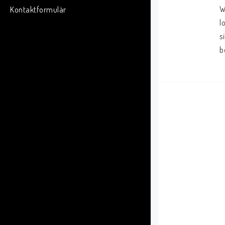
W
Kontaktformulär
l
s
b