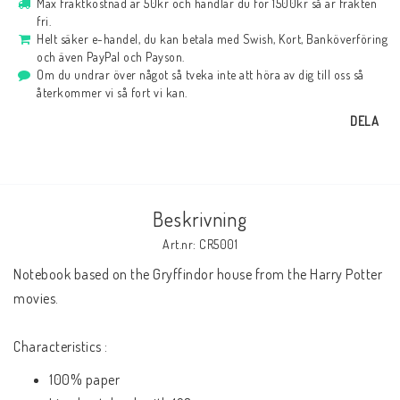
Max fraktkostnad är 50kr och handlar du för 1500kr så är frakten
fri.
Helt säker e-handel, du kan betala med Swish, Kort, Banköverföring
och även PayPal och Payson.
Om du undrar över något så tveka inte att höra av dig till oss så
återkommer vi så fort vi kan.
DELA
Beskrivning
Art.nr: CR5001
Notebook based on the Gryffindor house from the Harry Potter 
movies.
Characteristics :
100% paper