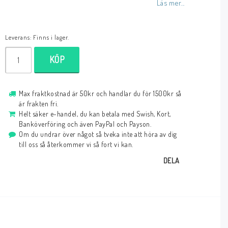
Läs mer...
Leverans:
Finns i lager.
KÖP
Max fraktkostnad är 50kr och handlar du för 1500kr så
är frakten fri.
Helt säker e-handel, du kan betala med Swish, Kort,
Banköverföring och även PayPal och Payson.
Om du undrar över något så tveka inte att höra av dig
till oss så återkommer vi så fort vi kan.
DELA