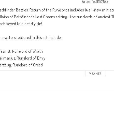
Art.nr: WZK97528
athfinder Battles: Return of the Runelords includes 14 all-new miniat
illains of Pathfinder’s Lost Omens setting—the runelords of ancient T
ach keyed to a deadly sin!
haracters featured in this set include:
laznist, Runelord of Wrath
elimarius, Runelord of Envy
arzoug, Runelord of Greed
rune, Runelord of Sloth
VISA MER
orshen, Runelord of Lust
anderghul, Runelord of Pride
utha, Runelord of Gluttony