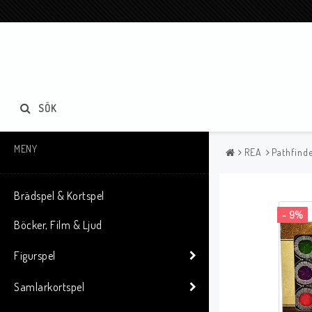
SÖK
MENY
REA
Pathfinde
Brädspel & Kortspel
- 9%
Böcker, Film & Ljud
Figurspel
Samlarkortspel