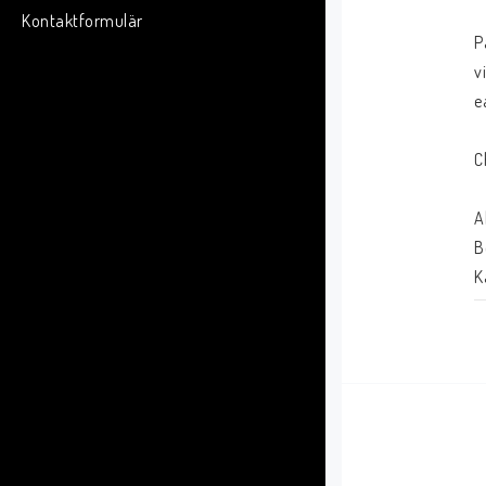
Kontaktformulär
P
v
e
C
A
B
K
K
S
X
Z