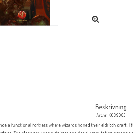
Beskrivning
Art.nr: KOB9085
nce a functional fortress where wizards honed their eldritch craft, li