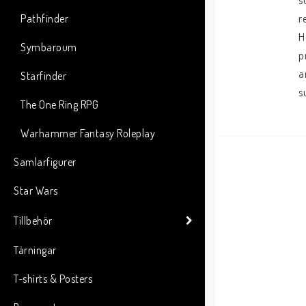
s
Pathfinder
r
H
Symbaroum
p
a
Starfinder
s
The One Ring RPG
Warhammer Fantasy Roleplay
Samlarfigurer
Star Wars
Tillbehör
Tärningar
T-shirts & Posters