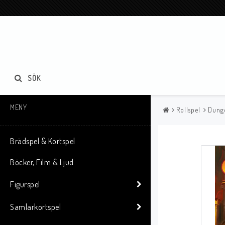
SÖK
MENY
Rollspel
Dung
Brädspel & Kortspel
Böcker, Film & Ljud
Figurspel
Samlarkortspel