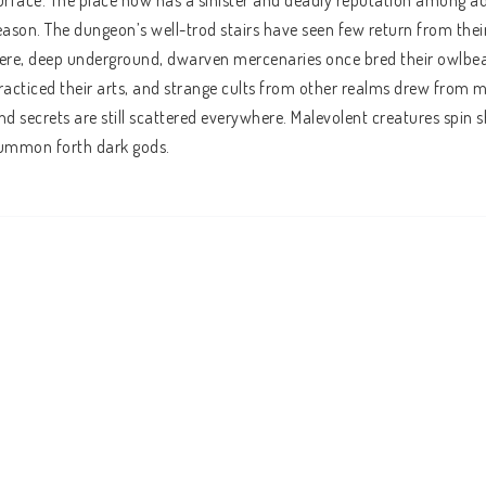
urface. The place now has a sinister and deadly reputation among ad
eason. The dungeon’s well-trod stairs have seen few return from thei
ere, deep underground, dwarven mercenaries once bred their owlbears
racticed their arts, and strange cults from other realms drew from m
nd secrets are still scattered everywhere. Malevolent creatures spin
ummon forth dark gods.