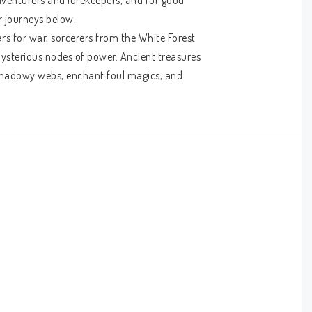
venturers and lorekeepers, and for good 
r journeys below.
 for war, sorcerers from the White Forest 
ysterious nodes of power. Ancient treasures 
 shadowy webs, enchant foul magics, and 