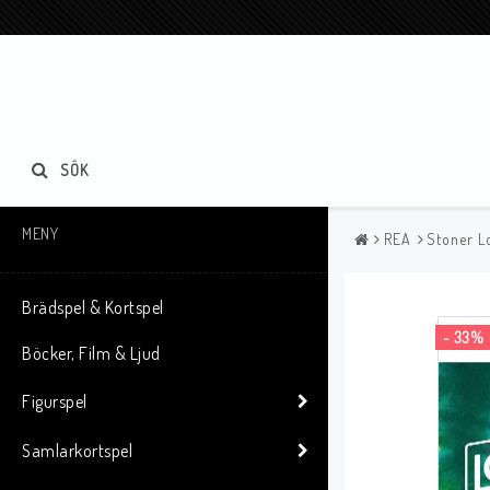
SÖK
MENY
REA
Stoner L
Brädspel & Kortspel
- 33%
Böcker, Film & Ljud
Figurspel
Samlarkortspel