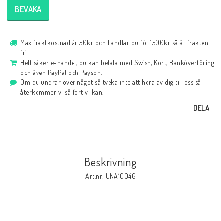
BEVAKA
Max fraktkostnad är 50kr och handlar du för 1500kr så är frakten
fri.
Helt säker e-handel, du kan betala med Swish, Kort, Banköverföring
och även PayPal och Payson.
Om du undrar över något så tveka inte att höra av dig till oss så
återkommer vi så fort vi kan.
DELA
Beskrivning
Art.nr: UNA10046