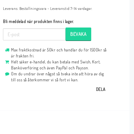
Leverans:
Beställningsvara - Leveranstid 7-14 vardagar.
Bli meddelad när produkten finns i lager.
BEVAKA
Max fraktkostnad är 50kr och handlar du för 1500kr så
är frakten fri.
Helt säker e-handel, du kan betala med Swish, Kort,
Banköverföring och även PayPal och Payson.
Om du undrar över något så tveka inte att höra av dig
till oss så återkommer vi så fort vi kan.
DELA