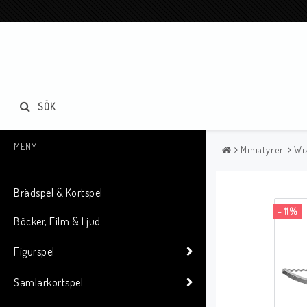
SÖK
MENY
Miniatyrer
Wi
Brädspel & Kortspel
- 11%
Böcker, Film & Ljud
Figurspel
Samlarkortspel