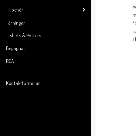
W
Tillbehör
m
Tärningar
f
s
T-shirts & Posters
T
Begagnat
REA
Kontaktformulär