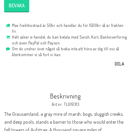
BEVAKA
Max fraktkostnad är 50kr och handlar du för 1500kr så är frakten
fri.
Helt säker e-handel, du kan betala med Swish, Kort, Banköverföring
och även PayPal och Payson.
Om du undrar över något så tveka inte att höra av dig till oss så
återkommer vi så fort vi kan.
DELA
Beskrivning
Art.nr: TLG19313
The Grausamland, a gray mire of marsh, bogs, sluggish creeks, 
and deep pools, stands a barrier to those who would enter the 
fell towers of Aufstrag. A thousand square miles of 