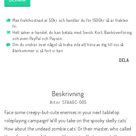
Max fraktkostnad är 50kr och handlar du för 1500kr så är frakten
fri.
Helt säker e-handel, du kan betala med Swish, Kort, Banköverföring
och även PayPal och Payson.
Om du undrar över något så tveka inte att höra av dig till oss så
återkommer vi så fort vi kan.
DELA
Beskrivning
Art.nr: SFAAGC-005
Face some creepy-but-cute enemies in your next tabletop 
roleplaying campaign! Will you take on the spooky skelly cats' 
How about the undead zombie cats' Or their master, who called 