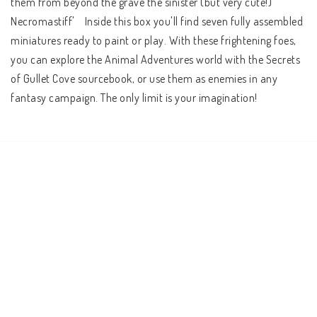
them from beyond the grave'the sinister (but very cute!) 
Necromastiff'    Inside this box you'll find seven fully assembled 
miniatures ready to paint or play. With these frightening foes, 
you can explore the Animal Adventures world with the Secrets 
of Gullet Cove sourcebook, or use them as enemies in any 
fantasy campaign. The only limit is your imagination!    
Contents:    The Necromastiff  3x Skelly cats  3x Zombie cats