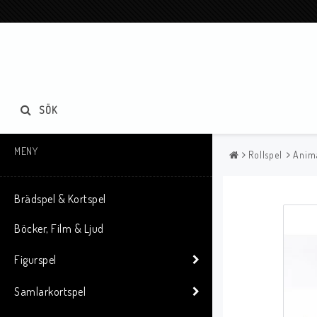
SÖK
MENY
Rollspel
Anima
Brädspel & Kortspel
Böcker, Film & Ljud
Figurspel
Samlarkortspel