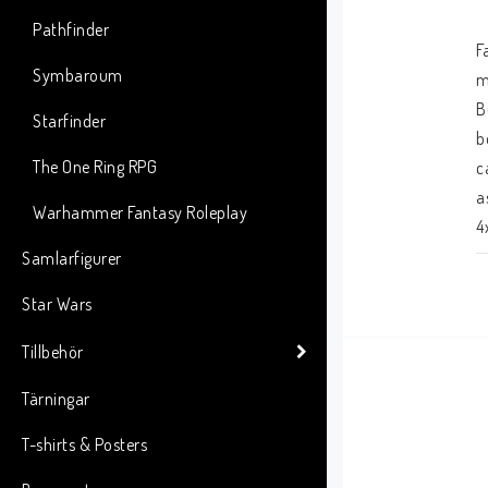
Pathfinder
F
Symbaroum
m
B
Starfinder
b
The One Ring RPG
c
a
Warhammer Fantasy Roleplay
4
Samlarfigurer
Star Wars
Tillbehör
Tärningar
T-shirts & Posters