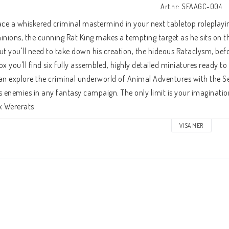
Art.nr: SFAAGC-004
ace a whiskered criminal mastermind in your next tabletop roleplayi
inions, the cunning Rat King makes a tempting target as he sits on th
ut you'll need to take down his creation, the hideous Rataclysm, before 
ox you'll find six fully assembled, highly detailed miniatures ready to p
an explore the criminal underworld of Animal Adventures with the Se
s enemies in any fantasy campaign. The only limit is your imagination! 
x Wererats
VISA MER