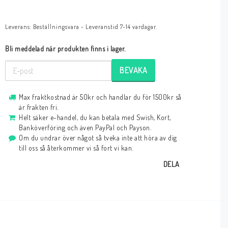
Leverans:
Beställningsvara - Leveranstid 7-14 vardagar.
Bli meddelad när produkten finns i lager.
BEVAKA
Max fraktkostnad är 50kr och handlar du för 1500kr så
är frakten fri.
Helt säker e-handel, du kan betala med Swish, Kort,
Banköverföring och även PayPal och Payson.
Om du undrar över något så tveka inte att höra av dig
till oss så återkommer vi så fort vi kan.
DELA