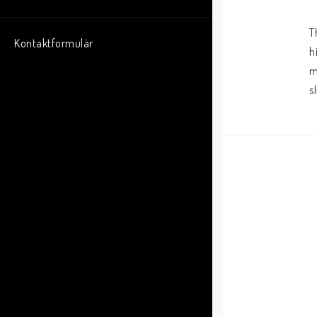
T
Kontaktformulär
h
m
s