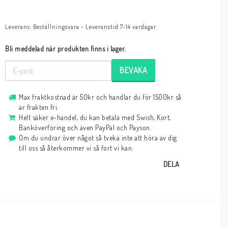
Leverans:
Beställningsvara - Leveranstid 7-14 vardagar.
Bli meddelad när produkten finns i lager.
BEVAKA
Max fraktkostnad är 50kr och handlar du för 1500kr så
är frakten fri.
Helt säker e-handel, du kan betala med Swish, Kort,
Banköverföring och även PayPal och Payson.
Om du undrar över något så tveka inte att höra av dig
till oss så återkommer vi så fort vi kan.
DELA