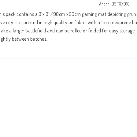
Art.nr: BSTXX016
his pack contains a 3'x 3' /90cm x90cm gaming mat depicting grungy s
ive city. It is printed in high quality on fabric with a 1mm neoprene b
ake a larger battlefield and can be rolled or folded for easy storage. 
lightly between batches.