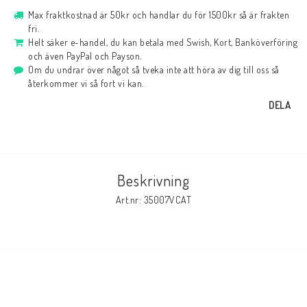
Max fraktkostnad är 50kr och handlar du för 1500kr så är frakten
fri.
Helt säker e-handel, du kan betala med Swish, Kort, Banköverföring
och även PayPal och Payson.
Om du undrar över något så tveka inte att höra av dig till oss så
återkommer vi så fort vi kan.
DELA
Beskrivning
Art.nr: 35007VCAT