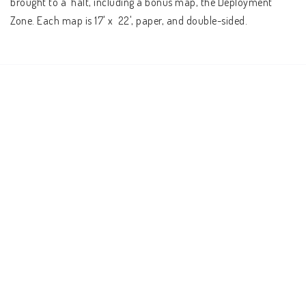
brought to a  halt, including a bonus map, the Deployment 
Zone. Each map is 17' x  22', paper, and double-sided.