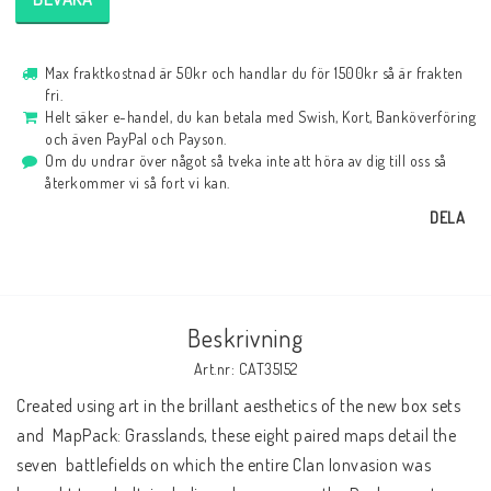
Max fraktkostnad är 50kr och handlar du för 1500kr så är frakten
fri.
Helt säker e-handel, du kan betala med Swish, Kort, Banköverföring
och även PayPal och Payson.
Om du undrar över något så tveka inte att höra av dig till oss så
återkommer vi så fort vi kan.
DELA
Beskrivning
Art.nr: CAT35152
Created using art in the brillant aesthetics of the new box sets 
and  MapPack: Grasslands, these eight paired maps detail the 
seven  battlefields on which the entire Clan Ionvasion was 