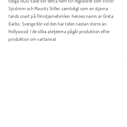
tidiga 1920-talet blir detta hem för regissörer som Victor 
Sjöström och Mauritz Stiller, samtidigt som en stjärna 
tänds snart på filmstjärnehimlen: hennes namn är Greta 
Garbo. Sverige blir vid den här tiden nästan större än 
Hollywood. I de olika ateljéerna pågår produktion efter 
produktion om vartannat.
Innanför grindarna på Drömfabriken pågår just nu en 
storskalig och mycket hemlighetsfull produktion, med 
arbetsnamnet Den gula filmen. Filmen är hjärtebarnet till 
huvudrollsinnehaverskan Lily Marten, som också varit med 
och utvecklat en unik teknik för att återge färg på vita 
duken. Men på inspelningens sista dag sker något mystiskt 
och oförklarligt och snart är det upp till er att försöka lista 
ut vad som faktiskt har hänt …
Den gula filmen är ett äventyr till Call of Cthulhu Sverige 
som ger en inblick i den stora svenska filmindustrin på 
1920-talet skrivet av Gabrielle de Bourg, Gunilla Jonsson 