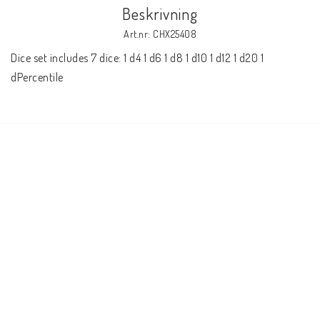
Beskrivning
Art.nr: CHX25408
Dice set includes 7 dice: 1 d4 1 d6 1 d8 1 d10 1 d12 1 d20 1 
dPercentile