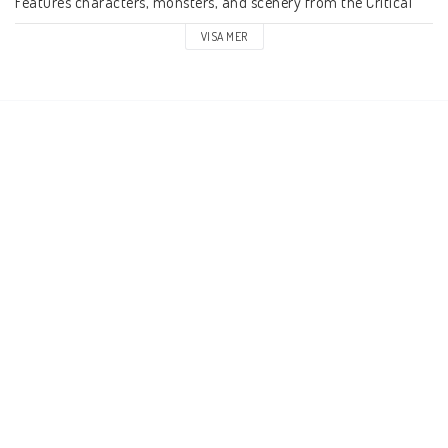
Features characters, monsters, and scenery from the Critical 
Role™ universe
VISA MER
Minor assembly may be required
Primed and ready to paint
Some miniatures include translucent parts
Includes one (1) swappable universal terrain pad
This is a 1-count miniature pack.
 Product Information: 
 CE certified – DANGER! Not for 
children under 3 years 