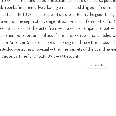
ETURN ... to that land across the ocean a place so smooth, so poli
yberpunks find themselves skating on thin ice, sliding out of control 
ncertain.    RETURN ... to Europe.    Eurosource Plus is the guide to
rawing on the depth of coverage introduced in our famous Pacific Ri
eed to run a single character from -- or a whole campaign about -- 
ducation, vocation, and politics of the European commons.  Roles: wit
ypical American Solos and Fixers ...  Background: how the EC Council 
ast-bloc war zones ...  Special -- the inner secrets of the Scandinavian
.. 'Cause It's Time for CYBERPUNK -- With Style!
VISA MER