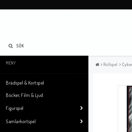
SÖK
MENY
Rollspel
Cyber
Brädspel & Kortspel
Böcker, Film & Ljud
Figurspel
Samlarkortspel