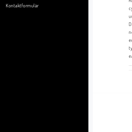
R
Kontaktformulär
c
u
D
n
e
t
e
.