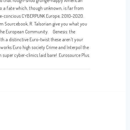
shed that rough-shod grunge-happy American 
to a fate which, though unknown, is far from 
 style-concious CYBERPUNK Europe, 2010-2020. 
m Sourcebook, R. Talsorian give you what you 
the European Community.    Genesis: the 
h a distinctive Euro-twist these aren't your 
works Euro high society Crime and Interpol the 
 super cyber-clinics laid bare!  Eurosource Plus 