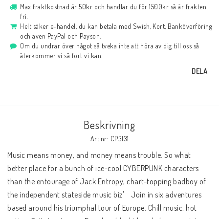
Max fraktkostnad är 50kr och handlar du för 1500kr så är frakten
fri.
Helt säker e-handel, du kan betala med Swish, Kort, Banköverföring
och även PayPal och Payson.
Om du undrar över något så tveka inte att höra av dig till oss så
återkommer vi så fort vi kan.
DELA
Beskrivning
Art.nr: CP3131
Music means money, and money means trouble. So what 
better place for a bunch of ice-cool CYBERPUNK characters 
than the entourage of Jack Entropy, chart-topping badboy of 
the independent stateside music biz'    Join in six adventures 
based around his triumphal tour of Europe. Chill music, hot 