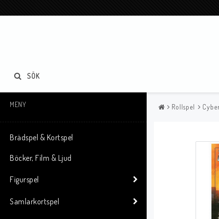
SÖK
MENY
Rollspel
Cyber
Brädspel & Kortspel
Böcker, Film & Ljud
Figurspel
Samlarkortspel