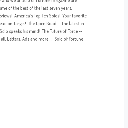
 and we at Solo of Fortune magazine are 
me of the best of the last seven years, 
iews!  America's Top Ten Solos!  Your favorite 
ad on Target!  The Open Road -- the latest in 
lo speaks his mind!  The Future of Force -- 
all, Letters, Ads and more ...  Solo of Fortune 