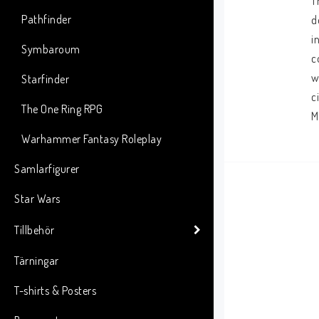
T
Pathfinder
d
i
Symbaroum
c
w
Starfinder
c
The One Ring RPG
M
Warhammer Fantasy Roleplay
Samlarfigurer
Star Wars
Tillbehör
Tärningar
T-shirts & Posters