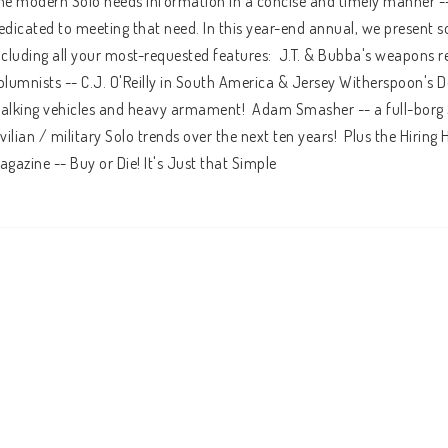
he modern Solo needs information in a concise and timely manner --
edicated to meeting that need. In this year-end annual, we present so
ncluding all your most-requested features:  J.T. & Bubba's weapons rev
olumnists -- C.J. O'Reilly in South America & Jersey Witherspoon's De
alking vehicles and heavy armament!  Adam Smasher -- a full-borg So
ivilian / military Solo trends over the next ten years!  Plus the Hiring H
agazine -- Buy or Die! It's Just that Simple