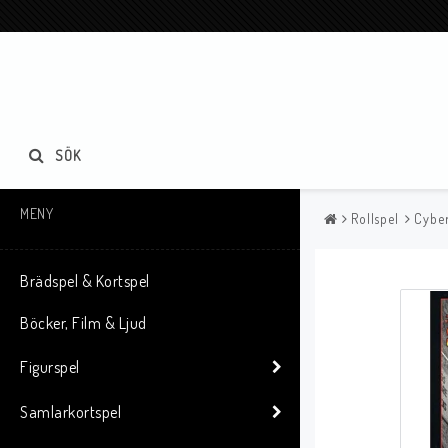
SÖK
MENY
Rollspel
Cyber
Brädspel & Kortspel
Böcker, Film & Ljud
Figurspel
Samlarkortspel