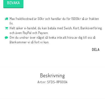
BEVAKA
Max fraktkostnad är 50kr och handlar du för 1500kr så är frakten
fri.
Helt säker e-handel, du kan betala med Swish, Kort, Banköverföring
och även PayPal och Payson.
Om du undrar över något så tveka inte att höra av dig till oss så
återkommer vi så fort vi kan.
DELA
Beskrivning
Art.nr: SFDS-RPG004