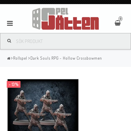
0
Rollspel
Dark Souls RPG - Hollow Crossbowmen
- 13%