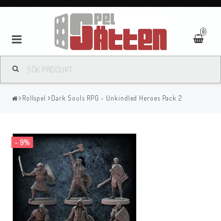
0
Rollspel
Dark Souls RPG - Unkindled Heroes Pack 2
- 9%