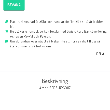
BEVAKA
Max fraktkostnad är 50kr och handlar du för 1500kr så är frakten
fri.
Helt säker e-handel, du kan betala med Swish, Kort, Banköverföring
och även PayPal och Payson.
Om du undrar över något så tveka inte att höra av dig till oss så
återkommer vi så fort vi kan.
DELA
Beskrivning
Art.nr: SFDS-RPG007