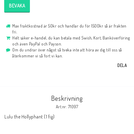
BEVAKA
Max fraktkostnad är 50kr och handlar du för 1500kr så är frakten
fri.
Helt säker e-handel, du kan betala med Swish, Kort, Banköverföring
och även PayPal och Payson.
Om du undrar över något så tveka inte att höra av dig till oss så
återkommer vi så fort vi kan.
DELA
Beskrivning
Art.nr: 71097
Lulu the Hollyphant (1 fig)