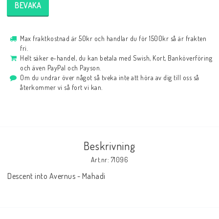
BEVAKA
Max fraktkostnad är 50kr och handlar du för 1500kr så är frakten
fri.
Helt säker e-handel, du kan betala med Swish, Kort, Banköverföring
och även PayPal och Payson.
Om du undrar över något så tveka inte att höra av dig till oss så
återkommer vi så fort vi kan.
Beskrivning
Art.nr: 71096
Descent into Avernus - Mahadi