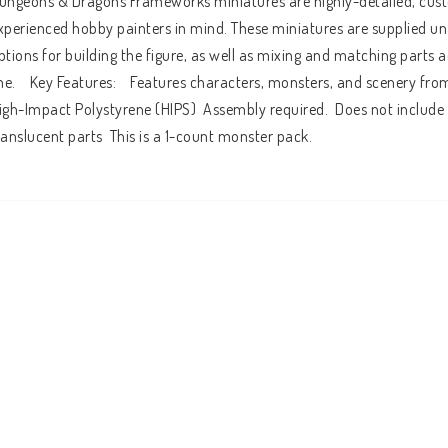
ungeons & Dragons Frameworks miniatures are highly-detailed, custo
xperienced hobby painters in mind. These miniatures are supplied u
ptions for building the figure, as well as mixing and matching parts 
ine.    Key Features:    Features characters, monsters, and scenery f
igh-Impact Polystyrene (HIPS)  Assembly required.  Does not include 
ranslucent parts  This is a 1-count monster pack.