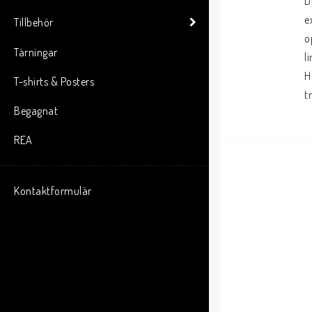
D
e
Tillbehör
o
Tärningar
l
H
T-shirts & Posters
t
Begagnat
REA
Kontaktformulär