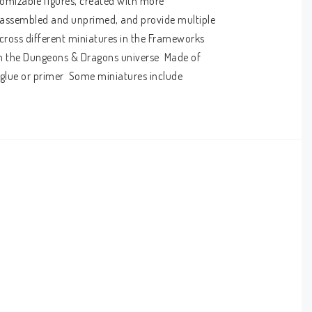
mizable figures, created with more 
nassembled and unprimed, and provide multiple 
across different miniatures in the Frameworks 
rom the Dungeons & Dragons universe  Made of 
glue or primer  Some miniatures include 