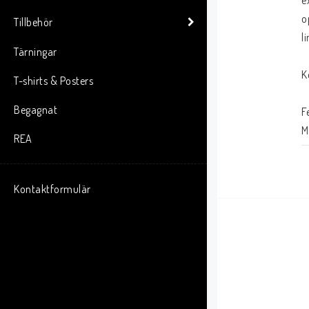
e
o
Tillbehör
li
Tärningar
K
T-shirts & Posters
Begagnat
F
M
REA
A
D
S
Kontaktformulär
T