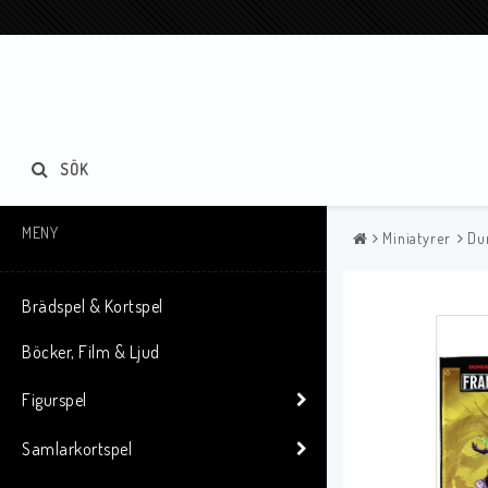
SÖK
MENY
Miniatyrer
Du
Brädspel & Kortspel
Böcker, Film & Ljud
Figurspel
Samlarkortspel