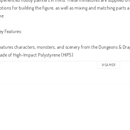
xperienced hobby painters in mind. These miniatures are supplied u
ptions for building the figure, as well as mixing and matching parts 
ne.
ey Features:
eatures characters, monsters, and scenery from the Dungeons & Dra
ade of High-Impact Polystyrene (HIPS)
ssembly required.
VISA MER
oes not include glue or primer
ome miniatures include translucent parts
his is a 1-count monster pack.