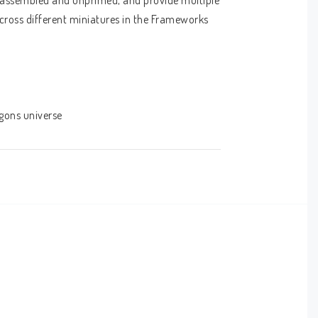
nassembled and unprimed, and provide multiple 
across different miniatures in the Frameworks 
gons universe