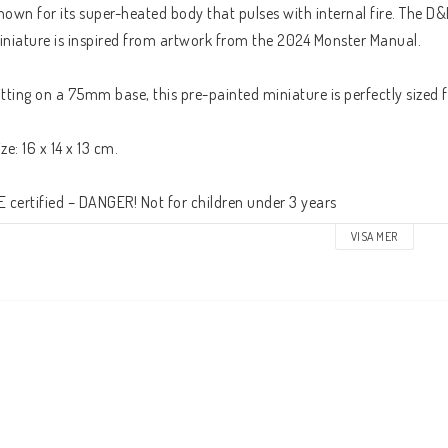
nown for its super-heated body that pulses with internal fire. The D
iniature is inspired from artwork from the 2024 Monster Manual.
itting on a 75mm base, this pre-painted miniature is perfectly size
ize: 16 x 14 x 13 cm.
E certified – DANGER! Not for children under 3 years
VISA MER