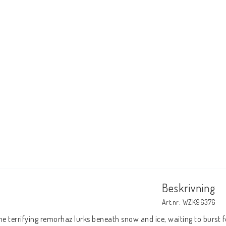
Beskrivning
Art.nr: WZK96376
he terrifying remorhaz lurks beneath snow and ice, waiting to burst for