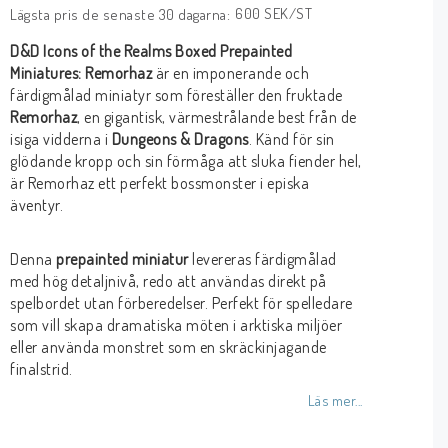
600 SEK/ST
Lägsta pris de senaste 30 dagarna
D&D Icons of the Realms Boxed Prepainted
Miniatures: Remorhaz
är en imponerande och
färdigmålad miniatyr som föreställer den fruktade
Remorhaz
, en gigantisk, värmestrålande best från de
isiga vidderna i
Dungeons & Dragons
. Känd för sin
glödande kropp och sin förmåga att sluka fiender hel,
är Remorhaz ett perfekt bossmonster i episka
äventyr.
Denna
prepainted miniatur
levereras färdigmålad
med hög detaljnivå, redo att användas direkt på
spelbordet utan förberedelser. Perfekt för spelledare
som vill skapa dramatiska möten i arktiska miljöer
eller använda monstret som en skräckinjagande
finalstrid.
Läs mer...