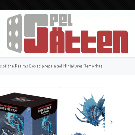
s of the Realms Boxed prepainted Miniatures Remorhaz