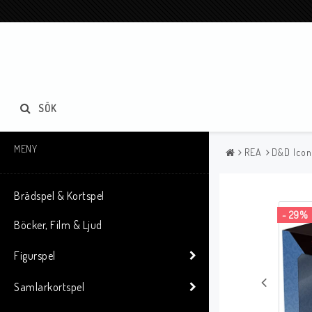
SÖK
MENY
REA
D&D Icon
Brädspel & Kortspel
- 29%
Böcker, Film & Ljud
Figurspel
Samlarkortspel