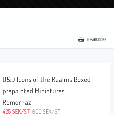
0
VARUKORG
DIN VARUKORG ÄR TOM
D&D Icons of the Realms Boxed
prepainted Miniatures
Remorhaz
425 SEK/ST
600 SEK/ST