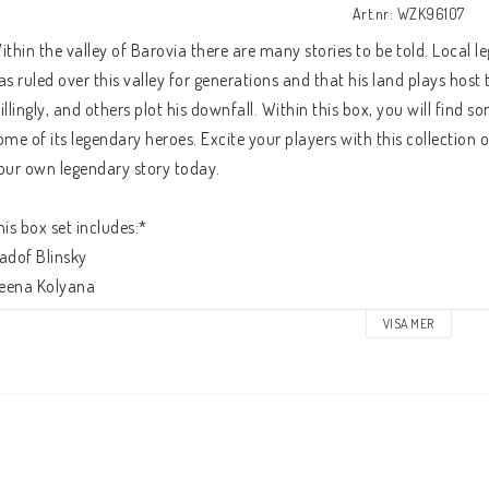
Art.nr: WZK96107
ithin the valley of Barovia there are many stories to be told. Local 
as ruled over this valley for generations and that his land plays hos
illingly, and others plot his downfall. Within this box, you will find so
ome of its legendary heroes. Excite your players with this collection o
our own legendary story today.
his box set includes:*
adof Blinsky
reena Kolyana
smark Kolyanovich
VISA MER
zek Strazni
ady Wachter
ir Godfrey Gwilym
ladimir Horngaard