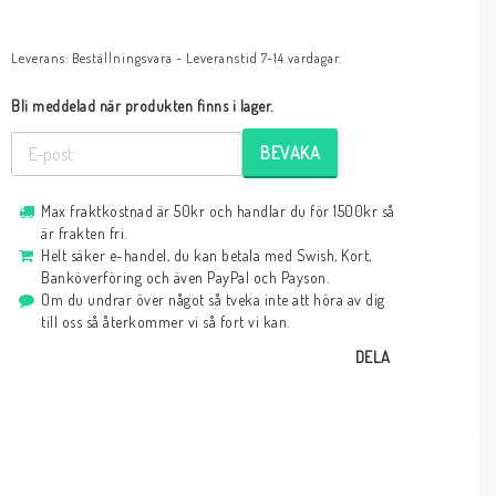
Leverans:
Beställningsvara - Leveranstid 7-14 vardagar.
Bli meddelad när produkten finns i lager.
BEVAKA
Max fraktkostnad är 50kr och handlar du för 1500kr så
är frakten fri.
Helt säker e-handel, du kan betala med Swish, Kort,
Banköverföring och även PayPal och Payson.
Om du undrar över något så tveka inte att höra av dig
till oss så återkommer vi så fort vi kan.
DELA