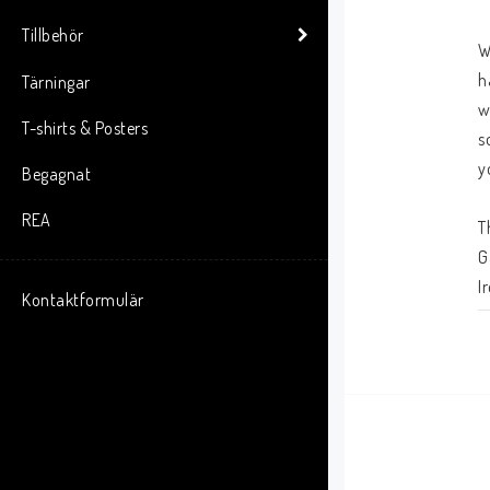
Tillbehör
W
h
Tärningar
w
T-shirts & Posters
s
y
Begagnat
REA
T
G
I
Kontaktformulär
I
I
L
S
V