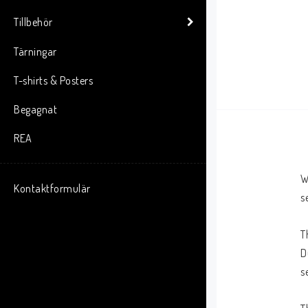
Tillbehör
Tärningar
T-shirts & Posters
Begagnat
REA
W
Kontaktformulär
s
T
D
s