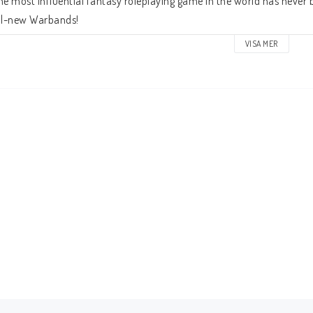
he most influential fantasy roleplaying game in the world has never be
ll-new Warbands!
VISA MER
his set contains:
reen Grung
range Grung Elite Warrior
ed Grung Wildling
lue Grung
old Grung Elite Warrior
urple Grung