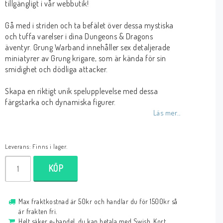
tillgängligt i vår webbutik!
Gå med i striden och ta befälet över dessa mystiska
och tuffa varelser i dina Dungeons & Dragons
äventyr. Grung Warband innehåller sex detaljerade
miniatyrer av Grung krigare, som är kända för sin
smidighet och dödliga attacker.
Skapa en riktigt unik spelupplevelse med dessa
färgstarka och dynamiska figurer.
Läs mer...
Leverans:
Finns i lager.
KÖP
Max fraktkostnad är 50kr och handlar du för 1500kr så
är frakten fri.
Helt säker e-handel, du kan betala med Swish, Kort,