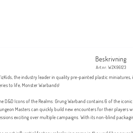
Beskrivning
Art.nr: WZK96123
izKids, the industry leader in quality pre-painted plastic miniatures, 
eries to life, Monster Warbands!
he D&D Icons of the Realms: Grung Warband contains 6 of the iconic 
ungeon Masters can quickly build new encounters for their players w
essions exciting over multiple campaigns. With its non-blind packagi