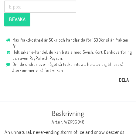
BEVAKA
Max fraktkostnad är 50kr och handlar du för 1500kr så är frakten
fri.
Helt säker e-handel, du kan betala med Swish, Kort, Banköverföring
och även PayPal och Payson.
Om du undrar över något så tveka inte att höra av dig till oss så
återkommer vi så fort vi kan.
DELA
Beskrivning
Art.nr: WZK96048
An unnatural, never-ending storm of ice and snow descends 