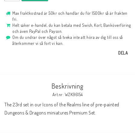
Max fraktkostnad är 50kr och handlar du för 1500kr så är frakten
fri.
Helt säker e-handel, du kan betala med Swish, Kort, Banköverföring
och även PayPal och Payson.
Om du undrar över något så tveka inte att höra av dig till oss så
återkommer vi så fort vi kan.
DELA
Beskrivning
Art.nr: WZK96154
The 23rd set in our Icons of the Realms line of pre-painted 
Dungeons & Dragons miniatures Premium Set.