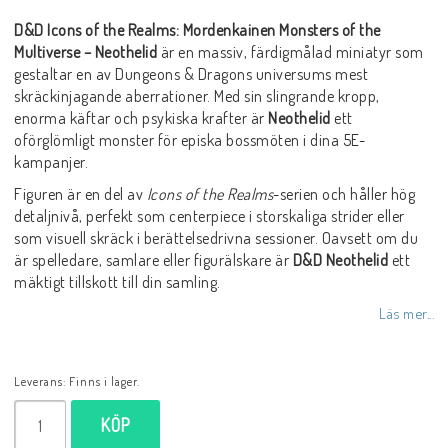
D&D Icons of the Realms: Mordenkainen Monsters of the
Multiverse – Neothelid
är en massiv, färdigmålad miniatyr som
gestaltar en av Dungeons & Dragons universums mest
skräckinjagande aberrationer. Med sin slingrande kropp,
enorma käftar och psykiska krafter är
Neothelid
ett
oförglömligt monster för episka bossmöten i dina 5E-
kampanjer.
Figuren är en del av
Icons of the Realms
-serien och håller hög
detaljnivå, perfekt som centerpiece i storskaliga strider eller
som visuell skräck i berättelsedrivna sessioner. Oavsett om du
är spelledare, samlare eller figurälskare är
D&D Neothelid
ett
mäktigt tillskott till din samling.
Läs mer...
Leverans:
Finns i lager.
KÖP