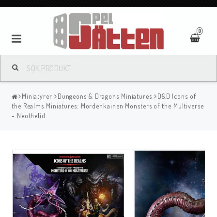
0
Miniatyrer
Dungeons & Dragons Miniatures
D&D Icons of
the Realms Miniatures: Mordenkainen Monsters of the Multiverse
- Neothelid