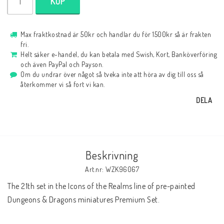
KÖP
Max fraktkostnad är 50kr och handlar du för 1500kr så är frakten
fri.
Helt säker e-handel, du kan betala med Swish, Kort, Banköverföring
och även PayPal och Payson.
Om du undrar över något så tveka inte att höra av dig till oss så
återkommer vi så fort vi kan.
DELA
Beskrivning
Art.nr: WZK96067
The 21th set in the Icons of the Realms line of pre-painted 
Dungeons & Dragons miniatures Premium Set.