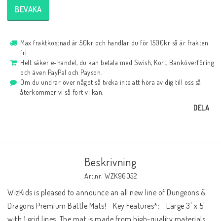
BEVAKA
Max fraktkostnad är 50kr och handlar du för 1500kr så är frakten
fri.
Helt säker e-handel, du kan betala med Swish, Kort, Banköverföring
och även PayPal och Payson.
Om du undrar över något så tveka inte att höra av dig till oss så
återkommer vi så fort vi kan.
DELA
Beskrivning
Art.nr: WZK96052
WizKids is pleased to announce an all new line of Dungeons & 
Dragons Premium Battle Mats!    Key Features*:    Large 3' x 5' 
with 1 grid lines  The mat is made from high-quality materials  