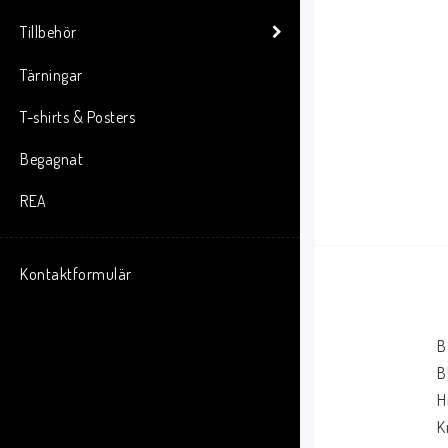
Tillbehör
Tärningar
T-shirts & Posters
Begagnat
REA
Kontaktformulär
B
B
H
K