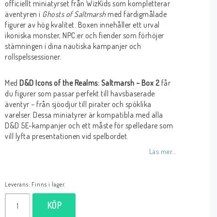
officiellt miniatyrset från WizKids som kompletterar
äventyren i
Ghosts of Saltmarsh
med färdigmålade
figurer av hög kvalitet. Boxen innehåller ett urval
ikoniska monster, NPC:er och fiender som förhöjer
stämningen i dina nautiska kampanjer och
rollspelssessioner.
Med
D&D Icons of the Realms: Saltmarsh – Box 2
får
du figurer som passar perfekt till havsbaserade
äventyr – från sjöodjur till pirater och spöklika
varelser. Dessa miniatyrer är kompatibla med alla
D&D 5E-kampanjer och ett måste för spelledare som
vill lyfta presentationen vid spelbordet.
Läs mer...
Leverans:
Finns i lager.
KÖP