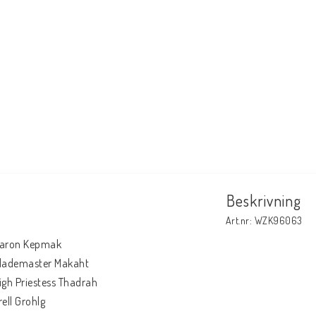
Beskrivning
Art.nr: WZK96063
aron Kepmak
lademaster Makaht
igh Priestess Thadrah
rell Grohlg