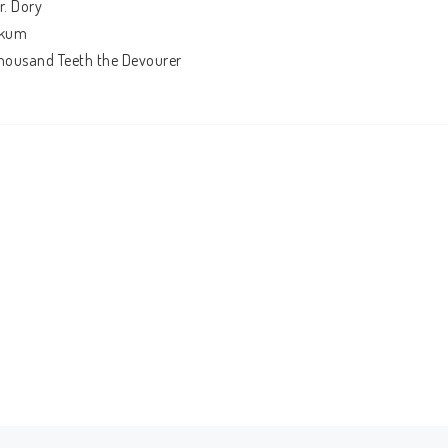
r. Dory
kum
housand Teeth the Devourer