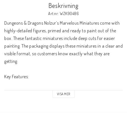
Beskrivning
Art.nr: WZK90486
Dungeons & Dragons Nolzur’s Marvelous Miniatures come with 
highly-detailed figures, primed and ready to paint out of the 
box. These fantastic miniatures include deep cuts for easier 
painting. The packaging displays these miniatures in a clear and 
visible format, so customers know exactly what they are 
getting.
Key Features:
Features characters, monsters, and scenery from the Dungeons 
VISA MER
& Dragons universe
Little to no assembly required
Primed and ready to paint
Some miniatures include translucent parts