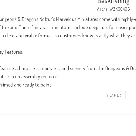
Beskrivning
Art.nr: WZK90406
ungeons & Dragons Nolzur’s Marvelous Miniatures come with highly-de
f the box. These fantastic miniatures include deep cuts for easier pai
n a clear and visible format, so customers know exactly what they are
ey Features:
Features characters, monsters, and scenery from the Dungeons & Dr
Little to no assembly required
Primed and ready to paint
Some miniatures include translucent parts
VISA MER
his is a 2-count character pack