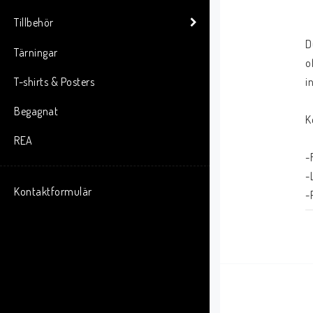
Tillbehör
D
Tärningar
o
T-shirts & Posters
i
Begagnat
K
REA
-
-
Kontaktformulär
-
-
T