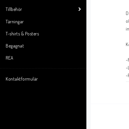
Tillbehör
D
o
Tärningar
i
T-shirts & Posters
K
Begagnat
REA
-
-
-
Kontaktformulär
-
T