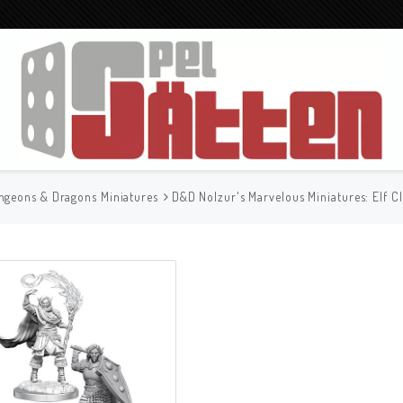
ngeons & Dragons Miniatures
D&D Nolzur's Marvelous Miniatures: Elf Cl