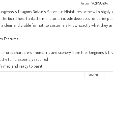
Art.nr: WZK90404
ungeons & Dragons Nolzur’s Marvelous Miniatures come with highly-de
f the box. These fantastic miniatures include deep cuts for easier pai
n a clear and visible format, so customers know exactly what they are
ey Features:
Features characters, monsters, and scenery from the Dungeons & Dr
Little to no assembly required
Primed and ready to paint
Some miniatures include translucent parts
VISA MER
his is a 2-count player pack