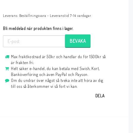
Leverans:
Beställningsvara - Leveranstid 7-14 vardagar.
Bli meddelad när produkten finns i lager.
BEVAKA
Max fraktkostnad är 50kr och handlar du för 1500kr så
är frakten fri.
Helt säker e-handel, du kan betala med Swish, Kort,
Banköverföring och även PayPal och Payson.
Om du undrar över något så tveka inte att höra av dig
till oss så återkommer vi så fort vi kan.
DELA