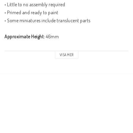
• Little to no assembly required
• Primed and ready to paint
• Some miniatures include translucent parts
Approximate Height:
 46mm
Contents:
VISA MER
1 Miniatures
  ‣ Female Oni
1 Round Base (50mm)