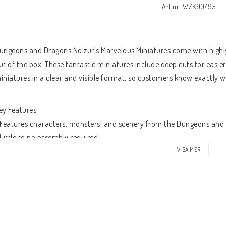
Art.nr: WZK90495
ungeons and Dragons Nolzur’s Marvelous Miniatures come with highly-
ut of the box. These fantastic miniatures include deep cuts for easier
iniatures in a clear and visible format, so customers know exactly w
ey Features:
 Features characters, monsters, and scenery from the Dungeons and
 Little to no assembly required
 Primed and ready to paint
VISA MER
 Some miniatures include translucent parts
his is a 2-count monster pack.