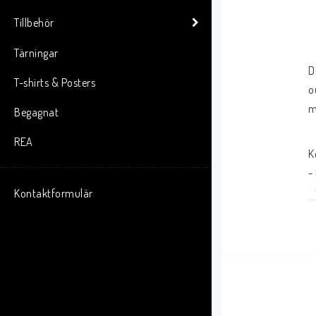
Tillbehör
Tärningar
D
T-shirts & Posters
o
m
Begagnat
REA
K
-
-
Kontaktformulär
-
-
T