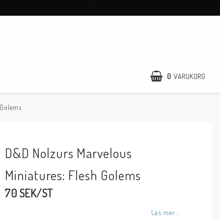
0
VARUKORG
 Golems
D&D Nolzurs Marvelous
Miniatures: Flesh Golems
70 SEK/ST
Läs mer...