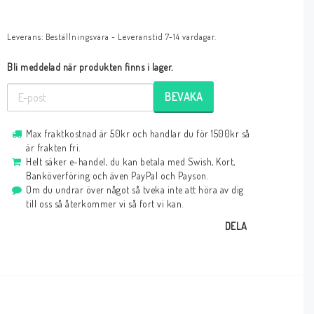
Leverans:
Beställningsvara - Leveranstid 7-14 vardagar.
Bli meddelad när produkten finns i lager.
BEVAKA
Max fraktkostnad är 50kr och handlar du för 1500kr så
är frakten fri.
Helt säker e-handel, du kan betala med Swish, Kort,
Banköverföring och även PayPal och Payson.
Om du undrar över något så tveka inte att höra av dig
till oss så återkommer vi så fort vi kan.
DELA