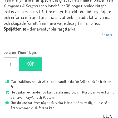
från Army Painter är specialdesignat för att måla monster från
Dungeons & Dragons
och innehåller 36 noga utvalda färger –
inklusive en exklusiv D&D-miniatyr. Perfekt för både nybörjare
och erfarna målare. Färgerna är vattenbaserade, lättanvända
och skapade för att framhäva varje detalj. Finns nu hos
Speljätten.se
– där äventyr blir färgstarka!
Läs mer...
Leverans:
Finns i lager.
KÖP
Max fraktkostnad är 50kr och handlar du för 1500kr så är frakten
fri.
Helt säker e-handel, du kan betala med Swish, Kort, Banköverföring
och även PayPal och Payson.
Om du undrar över något så tveka inte att höra av dig till oss så
återkommer vi så fort vi kan.
DELA