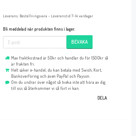
Leverans:
Beställningsvara - Leveranstid 7-14 vardagar.
Bli meddelad när produkten finns i lager.
BEVAKA
Max fraktkostnad är 50kr och handlar du för 1500kr så
är frakten fri.
Helt säker e-handel, du kan betala med Swish, Kort,
Banköverföring och även PayPal och Payson.
Om du undrar över något så tveka inte att höra av dig
till oss så återkommer vi så fort vi kan.
DELA