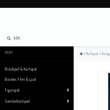
SÖK
MENY
Rollspel
Dung
Brädspel & Kortspel
Böcker, Film & Ljud
Figurspel
Samlarkortspel