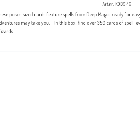
Art.nr: KOB9146
hese poker-sized cards feature spells from Deep Magic, ready for eas
dventures may take you.    In this box, find over 350 cards of spell lev
izards.