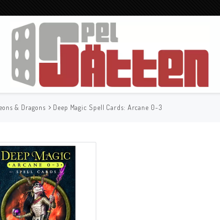
eons & Dragons
Deep Magic Spell Cards: Arcane 0-3