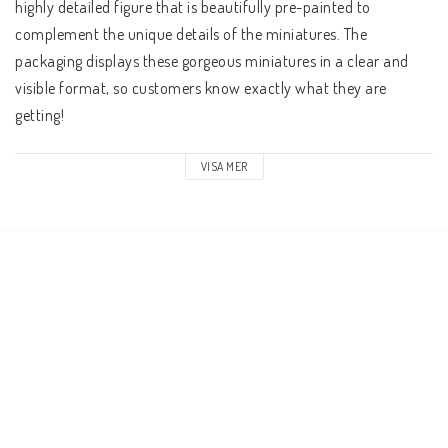
highly detailed figure that is beautifully pre-painted to 
complement the unique details of the miniatures. The 
packaging displays these gorgeous miniatures in a clear and 
visible format, so customers know exactly what they are 
getting!
Key Features:
VISA MER
- Features characters, monsters, and scenery from the 
Dungeons and Dragons universe
- Beautifully pre-painted
- Some miniatures include translucent parts