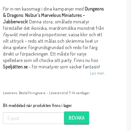
För in ren kaosmagi i dina kampanjer med
Dungeons
& Dragons: Nolzur's Marvelous Miniatures –
Jabberwock
! Denna stora, omålade miniatyr
föreställer det ikoniska, mardrömslika monstret från
Feywild
, med vridna proportioner, vassa klor och ett
vilt uttryck – redo att målas och skrämma livet ur
dina spelare. Förgrundsgrundad och redo för färg
direkt ur förpackningen. Ett måste för varje
spelledare som vill chocka sitt party. Finns nu hos
Speljätten.se
– för miniatyrer som väcker fantasin!
Läs mer...
Leverans:
Beställningsvara - Leveranstid 7-14 vardagar.
Bli meddelad när produkten finns i lager.
BEVAKA