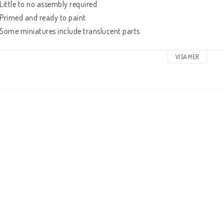
 Little to no assembly required
 Primed and ready to paint
 Some miniatures include translucent parts
his is a 1-count monster pack.
VISA MER
E certified – DANGER! Not for children under 3 years 