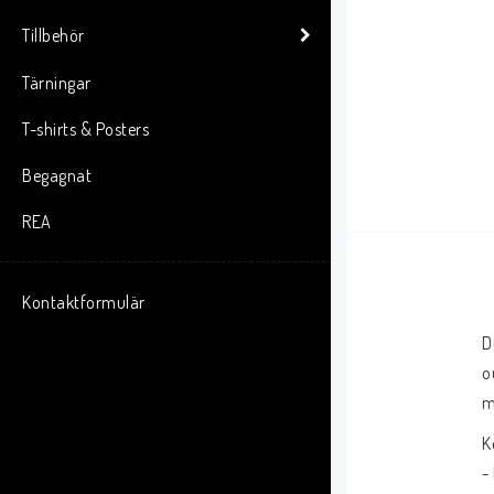
Tillbehör
Tärningar
T-shirts & Posters
Begagnat
REA
Kontaktformulär
D
o
m
K
-