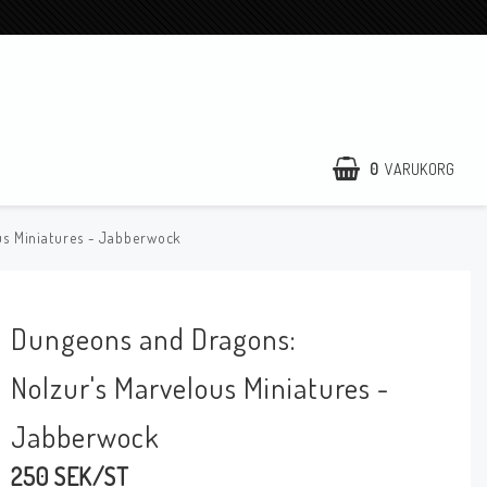
0
VARUKORG
us Miniatures - Jabberwock
Dungeons and Dragons:
Nolzur's Marvelous Miniatures -
Jabberwock
250 SEK/ST