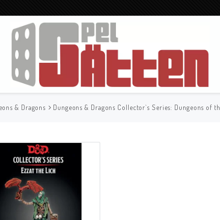
eons & Dragons
Dungeons & Dragons Collector`s Series: Dungeons of th