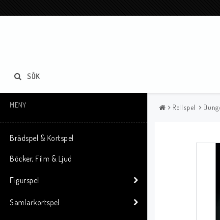
SÖK
MENY
Rollspel
Dung
Brädspel & Kortspel
Böcker, Film & Ljud
Figurspel
Samlarkortspel