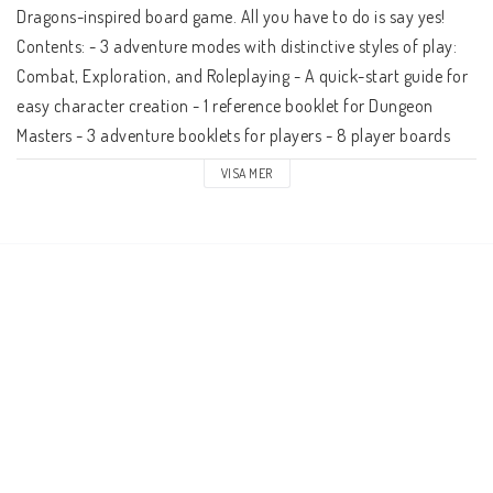
Dragons-inspired board game. All you have to do is say yes! 
Contents: - 3 adventure modes with distinctive styles of play: 
Combat, Exploration, and Roleplaying - A quick-start guide for 
easy character creation - 1 reference booklet for Dungeon 
Masters - 3 adventure booklets for players - 8 player boards 
featuring 4 iconic D&D classes: Cleric, Rogue, Wizard, and 
VISA MER
Fighter - Over 200 game cards for backgrounds, species, spells, 
equipment, magic items, monsters, NPCs, and more - Over 20 
poster maps, including area maps for the Caves of Chaos 
Valley, the Keep on the Borderlands, and the Wilderness - Over 
200 tokens, including resources, monsters, and terrain - 
Combat tracker that teaches new Dungeon Masters how to 
track initiative effectively - Set of 11 dice, essential for playing 
D&D - 5 immersive, in-world handouts that include shop 
catalogs, a tavern menu, and more - 8 player character tokens, 
easily assembled into upright standees with a punchboard base