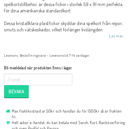
spelkortstillbehör, är dessa fickor i storlek 59 x 91 mm perfekta
för dina amerikanska standardkort.
Dessa kristallklara plastfickor skyddar dina spelkort från repor,
smuts och vätskeskador, vilket förlänger livslängden.
Läs mer...
Leverans:
Beställningsvara - Leveranstid 7-14 vardagar.
Bli meddelad när produkten finns i lager.
BEVAKA
Max fraktkostnad är 50kr och handlar du för 1500kr så är frakten
fri.
Helt säker e-handel, du kan betala med Swish, Kort, Banköverföring
och även PayPal och Payson.